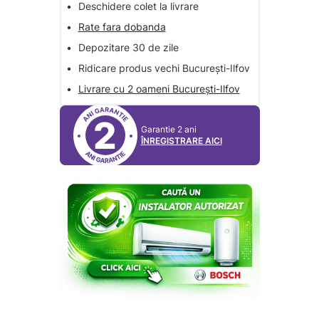
•
Deschidere colet la livrare
•
Rate fara dobanda
•
Depozitare 30 de zile
•
Ridicare produs vechi București-Ilfov
•
Livrare cu 2 oameni București-Ilfov
2
Garantie 2 ani
ÎNREGISTRARE AICI