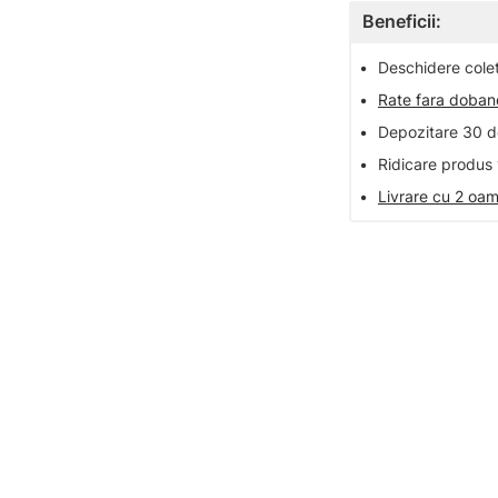
Beneficii:
•
Deschidere colet 
•
Rate fara doba
•
Depozitare 30 de
•
Ridicare produs 
•
Livrare cu 2 oam