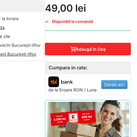
49,00 lei
la livrare
Disponibil la comandă
nda
 zile
vechi București-Ilfov
Adaugă în Coş
eni București-Ilfov
Cumpara in rate:
Detalii aici
de la
Eroare
RON / Luna