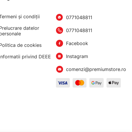
Termeni şi condiţii
0771048811
Prelucrare datelor
0771048811
personale
Facebook
Politica de cookies
Instagram
Informatii privind DEEE
comenzi@premiumstore.ro