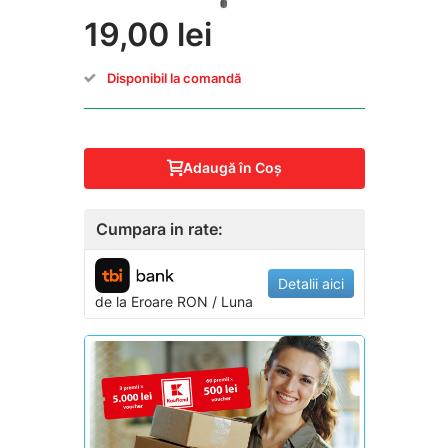
19,00 lei
Disponibil la comandă
Adaugă în Coş
Cumpara in rate:
Detalii aici
de la
Eroare
RON / Luna