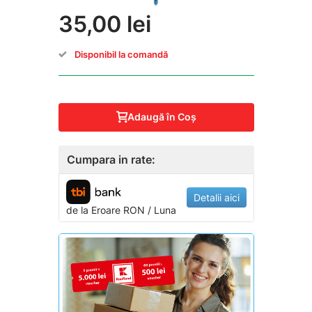
35,00 lei
Disponibil la comandă
Adaugă în Coş
Cumpara in rate:
Detalii aici
de la
Eroare
RON / Luna