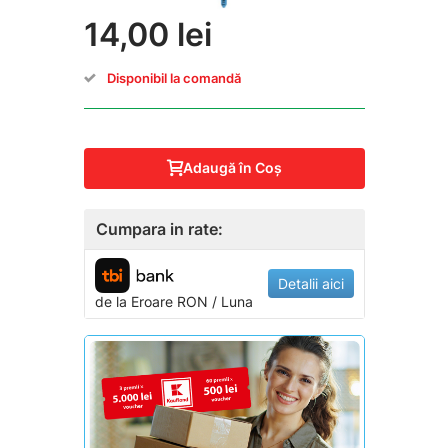
14,00 lei
Disponibil la comandă
Adaugă în Coş
Cumpara in rate:
Detalii aici
de la
Eroare
RON / Luna