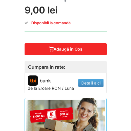
9,00 lei
Disponibil la comandă
Adaugă în Coş
Cumpara in rate:
Detalii aici
de la
Eroare
RON / Luna