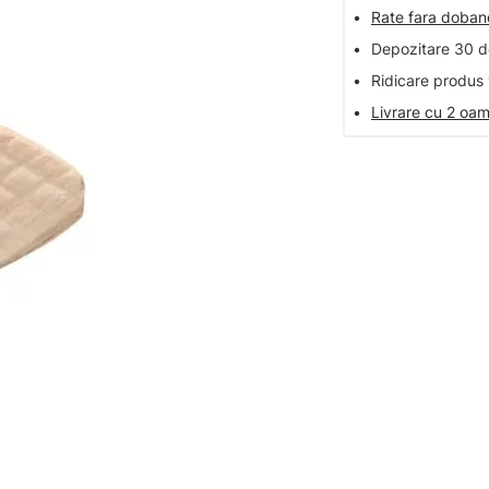
•
Rate fara doba
•
Depozitare 30 de
•
Ridicare produs 
•
Livrare cu 2 oam