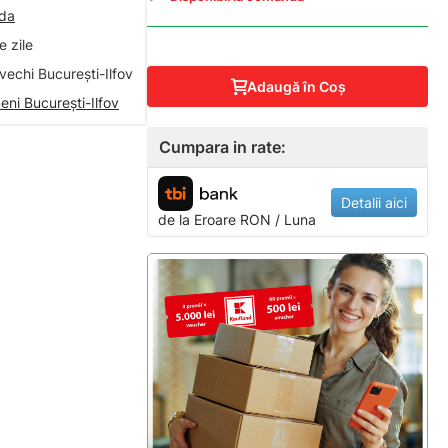
nda
 zile
vechi București-Ilfov
Adaugă în Coş
eni București-Ilfov
Cumpara in rate:
Detalii aici
de la
Eroare
RON / Luna