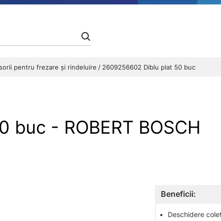
orii pentru frezare și rindeluire
2609256602 Diblu plat 50 buc
50 buc - ROBERT BOSCH
Beneficii:
•
Deschidere colet 