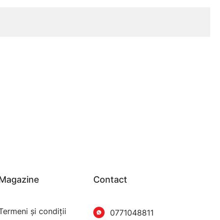
Magazine
Contact
Termeni şi condiţii
0771048811