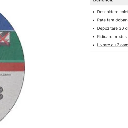
•
Deschidere colet 
•
Rate fara doba
•
Depozitare 30 de
•
Ridicare produs 
•
Livrare cu 2 oam