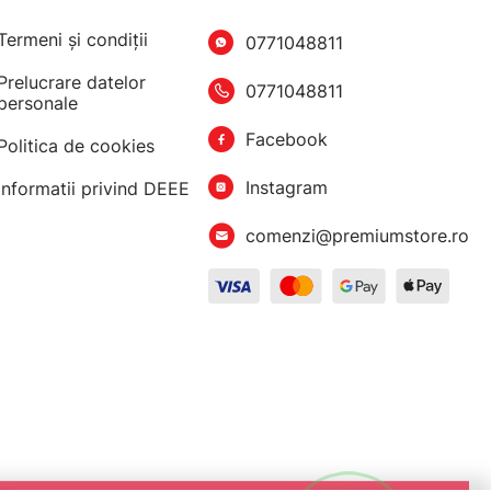
Termeni şi condiţii
0771048811
Prelucrare datelor
0771048811
personale
Facebook
Politica de cookies
Instagram
Informatii privind DEEE
comenzi@premiumstore.ro