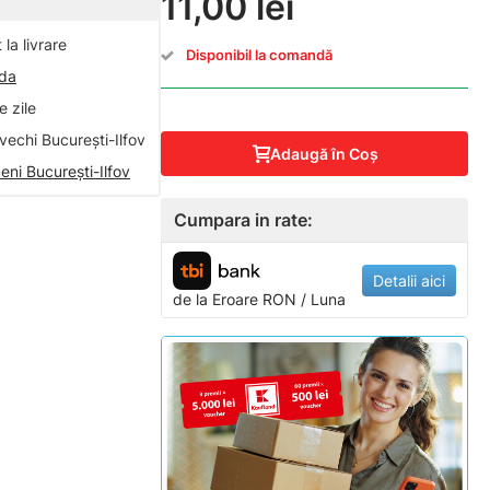
11,00 lei
la livrare
Disponibil la comandă
nda
 zile
vechi București-Ilfov
Adaugă în Coş
eni București-Ilfov
Cumpara in rate:
Detalii aici
de la
Eroare
RON / Luna