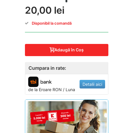
20,00 lei
Disponibil la comandă
Adaugă în Coş
Cumpara in rate:
Detalii aici
de la
Eroare
RON / Luna