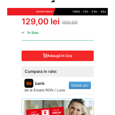
146d : 12h : 21m : 42s
SEASON FINALE
129,00 lei
169,99
În Stoc
Adaugă în Coş
Cumpara in rate:
Detalii aici
de la
Eroare
RON / Luna