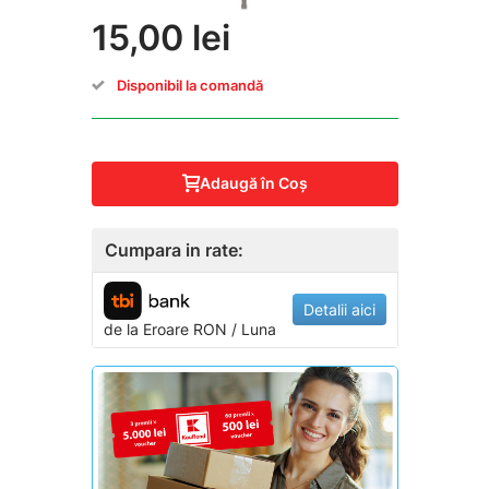
15,00 lei
Disponibil la comandă
Adaugă în Coş
Cumpara in rate:
Detalii aici
de la
Eroare
RON / Luna