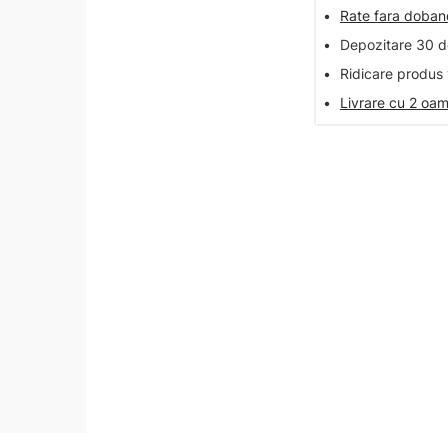
•
Rate fara doba
•
Depozitare 30 de
•
Ridicare produs 
•
Livrare cu 2 oam