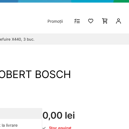
Promoții
efuire X440, 3 buc.
- ROBERT BOSCH
0,00 lei
la livrare
Stoc epuizat