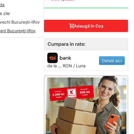
nda
 zile
vechi București-Ilfov
Adaugă în Coş
eni București-Ilfov
Cumpara in rate:
Detalii aici
de la
...
RON / Luna