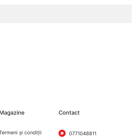
Magazine
Contact
Termeni şi condiţii
0771048811