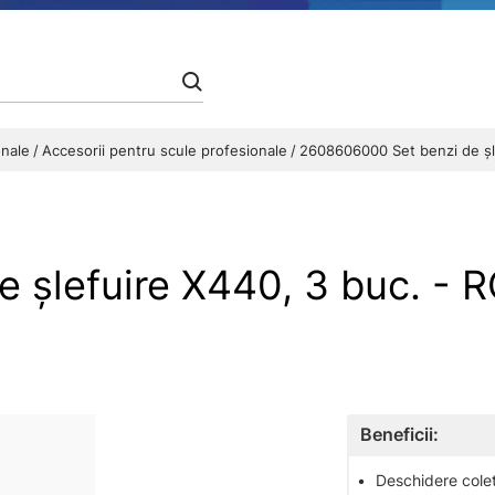
onale
Accesorii pentru scule profesionale
2608606000 Set benzi de şl
e şlefuire X440, 3 buc. 
Beneficii:
•
Deschidere colet 