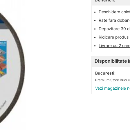
•
Deschidere colet 
•
Rate fara doba
•
Depozitare 30 de
•
Ridicare produs 
•
Livrare cu 2 oam
Disponibilitate
Bucuresti:
Premium Store Bucure
Vezi magazinele n