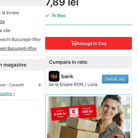
7,89 lei
la livrare
În Stoc
nda
 zile
vechi București-Ilfov
Adaugă în Coş
eni București-Ilfov
Cumpara in rate:
 în magazine
Detalii aici
de la
Eroare
RON / Luna
sti - Caramfil
6
oastre ›