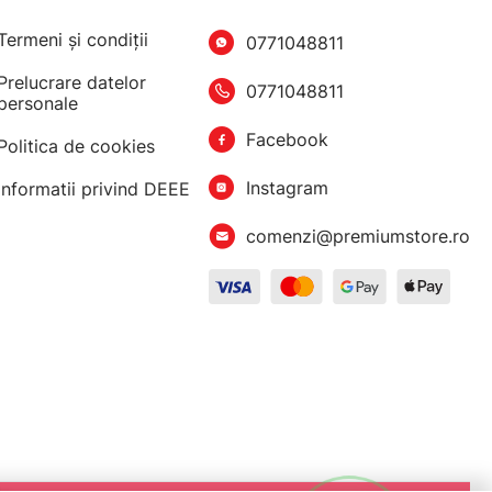
Termeni şi condiţii
0771048811
Prelucrare datelor
0771048811
personale
Facebook
Politica de cookies
Instagram
Informatii privind DEEE
comenzi@premiumstore.ro