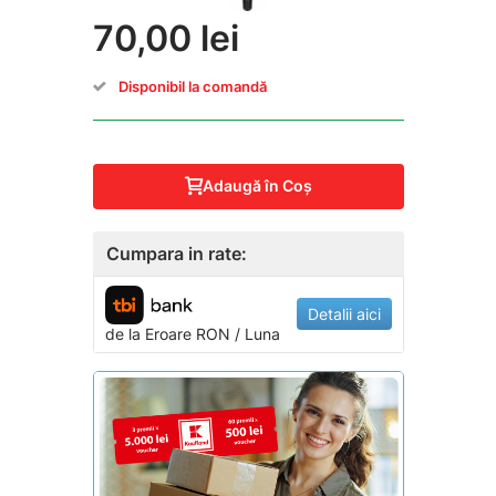
70,00 lei
Disponibil la comandă
Adaugă în Coş
Cumpara in rate:
Detalii aici
de la
Eroare
RON / Luna