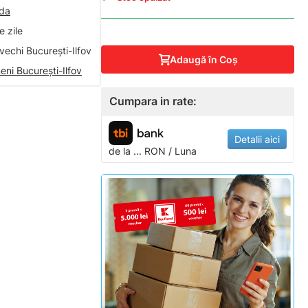
nda
 zile
vechi București-Ilfov
Adaugă în Coş
eni București-Ilfov
Cumpara in rate:
Detalii aici
de la
...
RON / Luna