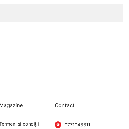
Magazine
Contact
Termeni şi condiţii
0771048811