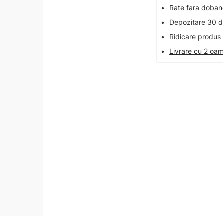
•
Rate fara doba
•
Depozitare 30 de
•
Ridicare produs 
•
Livrare cu 2 oam