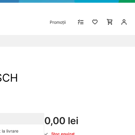
Promoții
OSCH
0,00 lei
la livrare
Stoc epuizat