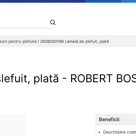
orii pentru șlefuire
2608000199 Lamelă de şlefuit, plată
lefuit, plată - ROBERT B
Beneficii:
•
Deschidere colet 