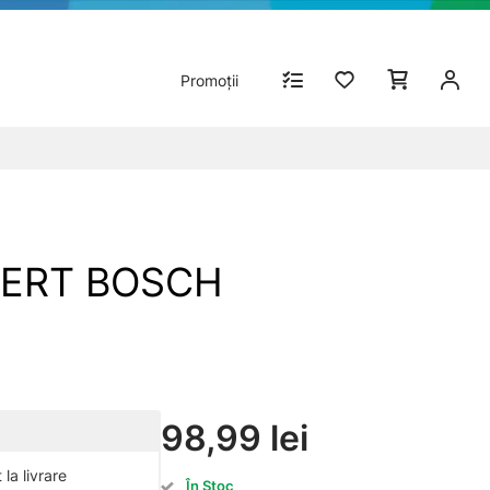
Promoții
OBERT BOSCH
98,99 lei
la livrare
În Stoc