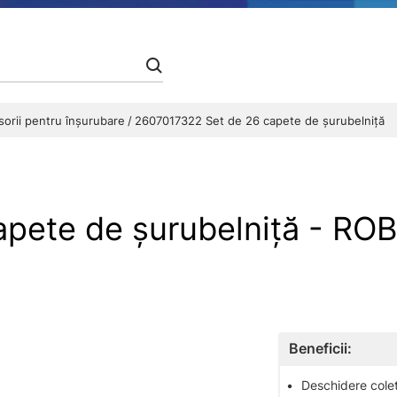
orii pentru înșurubare
2607017322 Set de 26 capete de şurubelniţă
apete de şurubelniţă - R
Beneficii:
•
Deschidere colet 