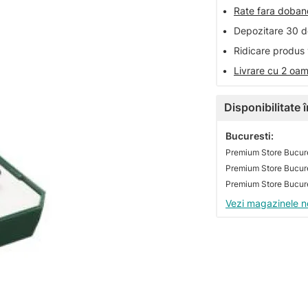
•
Rate fara doba
•
Depozitare 30 de
•
Ridicare produs 
•
Livrare cu 2 oam
Disponibilitate
Bucuresti:
Premium Store Bucure
Premium Store Bucures
Vezi magazinele n