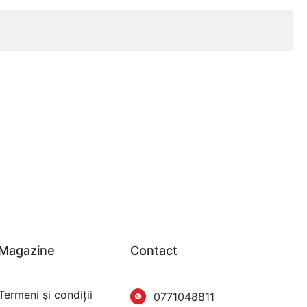
Magazine
Contact
Termeni şi condiţii
0771048811