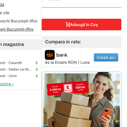
nda
 zile
vechi București-Ilfov
Adaugă în Coş
eni București-Ilfov
Cumpara in rate:
 în magazine
Detalii aici
de la
Eroare
RON / Luna
sti - Caramfil
5
Premium Store Bucuresti - Stefan cel Mare
3
ti - Unirii
3
oastre ›