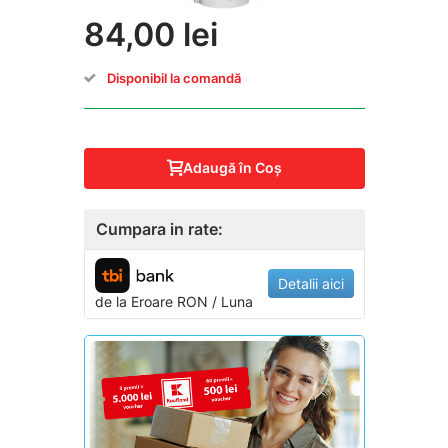
84,00 lei
Disponibil la comandă
Adaugă în Coş
Cumpara in rate:
Detalii aici
de la
Eroare
RON / Luna