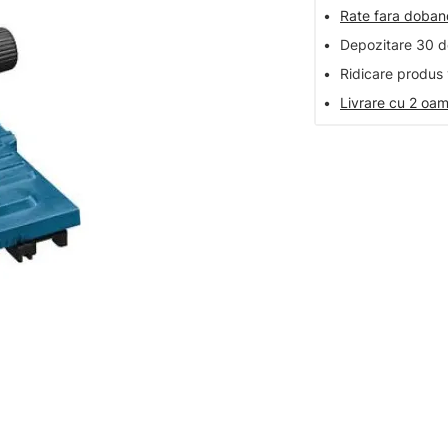
•
Rate fara doba
•
Depozitare 30 de
•
Ridicare produs 
•
Livrare cu 2 oam