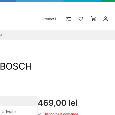
Promoții
FA
T BOSCH
469,00 lei
la livrare
Disponibil la comandă