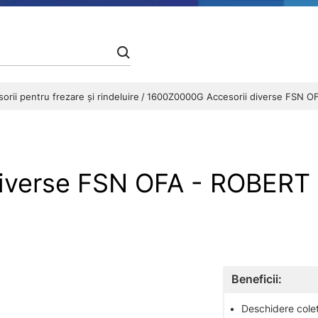
orii pentru frezare și rindeluire
1600Z0000G Accesorii diverse FSN O
diverse FSN OFA - ROBER
Beneficii:
•
Deschidere colet 