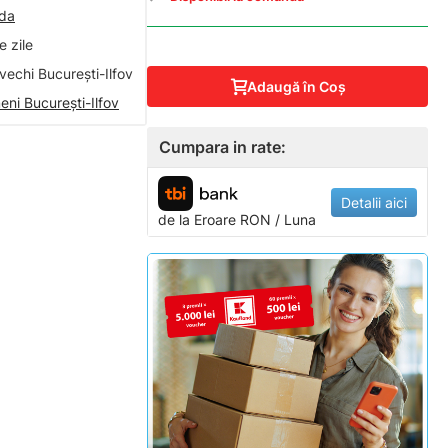
nda
 zile
vechi București-Ilfov
Adaugă în Coş
eni București-Ilfov
Cumpara in rate:
Detalii aici
de la
Eroare
RON / Luna