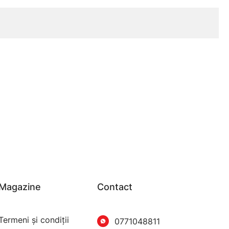
Magazine
Contact
Termeni şi condiţii
0771048811