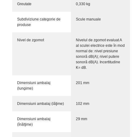
Greutate
0,330 kg
Subdiviziune categorie de
Scule manuale
produse
Nivel de zgomot
Nivelul de zgomot evaluat A
al sculei electrice este în mod
normal de: nivel presiune
sonoră dB(A); nivel putere
sonoră dB(A). Incertitudine
K= dB.
Dimensiuni ambalaj
201 mm
(lungime)
Dimensiuni ambalaj (lăţime)
102 mm
Dimensiuni ambalaj
29 mm
(înălţime)