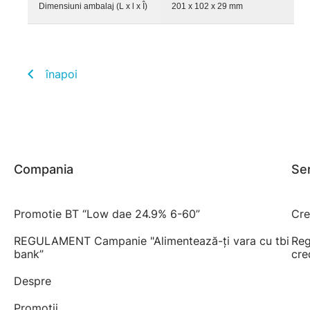
Dimensiuni ambalaj (L x l x Î)
201 x 102 x 29 mm
înapoi
Compania
Ser
Promotie BT “Low dae 24.9% 6-60”
Cre
REGULAMENT Campanie "Alimentează-ți vara cu tbi
Reg
bank”
cre
Despre
Promoții