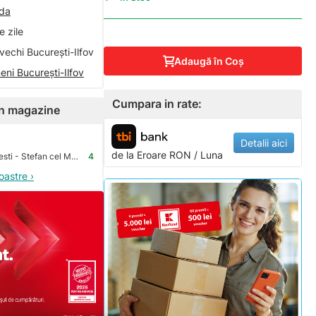
nda
 zile
vechi București-Ilfov
Adaugă în Coş
eni București-Ilfov
Cumpara in rate:
 în magazine
Detalii aici
de la
Eroare
RON / Luna
Premium Store Bucuresti - Stefan cel Mare
4
oastre ›