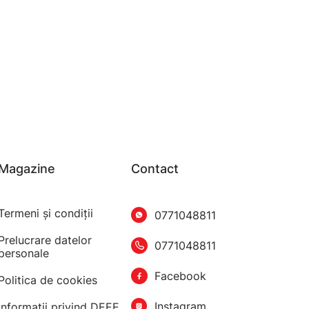
Magazine
Contact
Termeni şi condiţii
0771048811
Prelucrare datelor
0771048811
personale
Facebook
Politica de cookies
Instagram
Informatii privind DEEE