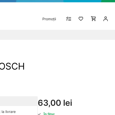
Promoții
BOSCH
63,00 lei
la livrare
În Stoc