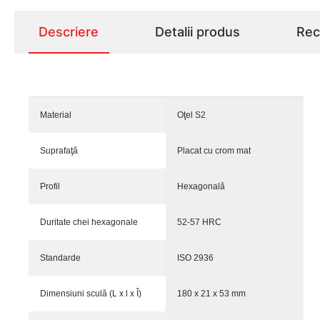
Descriere
Detalii produs
Rece
Material
Oţel S2
Suprafaţă
Placat cu crom mat
Profil
Hexagonală
Duritate chei hexagonale
52-57 HRC
Standarde
ISO 2936
Dimensiuni sculă (L x l x Î)
180 x 21 x 53 mm