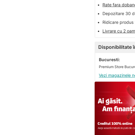
•
Rate fara doba
•
Depozitare 30 de
•
Ridicare produs 
•
Livrare cu 2 oam
Disponibilitate
Bucuresti:
Vezi magazinele n