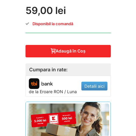
59,00 lei
Disponibil la comandă
Adaugă în Coş
Cumpara in rate:
Detalii aici
de la
Eroare
RON / Luna