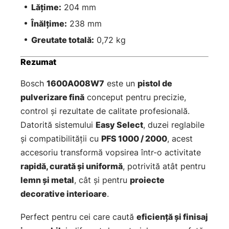
Lățime:
204 mm
Înălțime:
238 mm
Greutate totală:
0,72 kg
Rezumat
Bosch
1600A008W7
este un
pistol de
pulverizare fină
conceput pentru precizie,
control și rezultate de calitate profesională.
Datorită sistemului
Easy Select
, duzei reglabile
și compatibilității cu
PFS 1000 / 2000
, acest
accesoriu transformă vopsirea într-o activitate
rapidă, curată și uniformă
, potrivită atât pentru
lemn și metal
, cât și pentru
proiecte
decorative interioare
.
Perfect pentru cei care caută
eficiență și finisaj