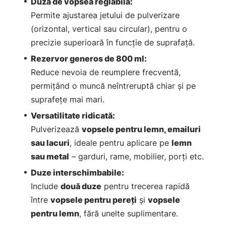
Duza de vopsea reglabilă:
Permite ajustarea jetului de pulverizare
(orizontal, vertical sau circular), pentru o
precizie superioară în funcție de suprafață.
Rezervor generos de 800 ml:
Reduce nevoia de reumplere frecventă,
permițând o muncă neîntreruptă chiar și pe
suprafețe mai mari.
Versatilitate ridicată:
Pulverizează
vopsele pentru lemn, emailuri
sau lacuri
, ideale pentru aplicare pe
lemn
sau metal
– garduri, rame, mobilier, porți etc.
Duze interschimbabile:
Include
două duze
pentru trecerea rapidă
între
vopsele pentru pereți
și
vopsele
pentru lemn
, fără unelte suplimentare.