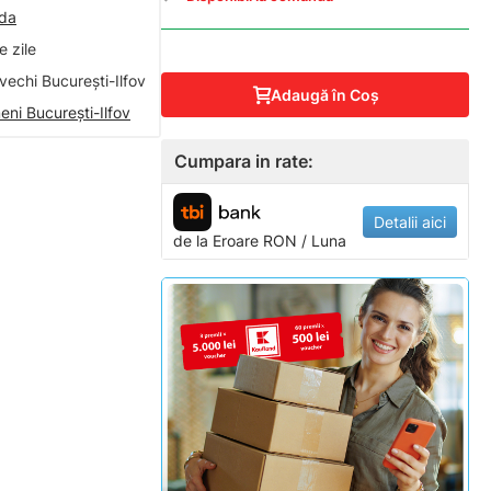
nda
 zile
vechi București-Ilfov
Adaugă în Coş
eni București-Ilfov
Cumpara in rate:
Detalii aici
de la
Eroare
RON / Luna