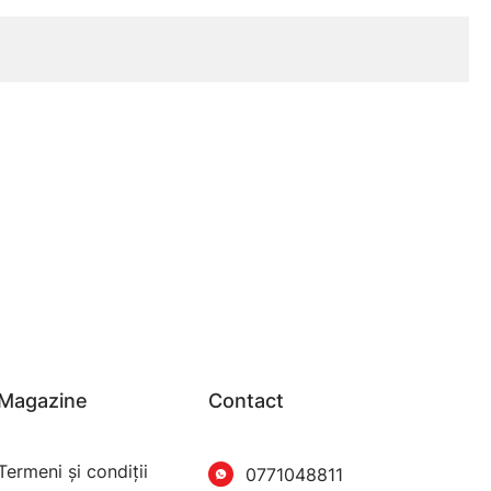
Magazine
Contact
Termeni şi condiţii
0771048811