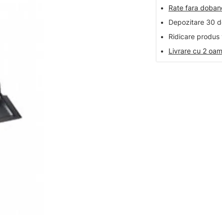
•
Rate fara doba
•
Depozitare 30 de
•
Ridicare produs 
•
Livrare cu 2 oam