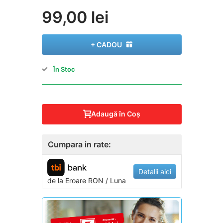
99,00 lei
+ CADOU
În Stoc
Adaugă în Coş
Cumpara in rate:
Detalii aici
de la
Eroare
RON / Luna