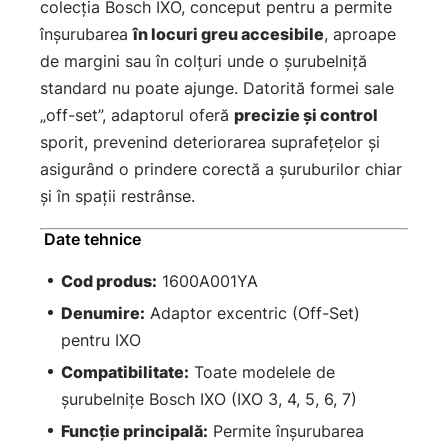
colecția Bosch IXO, conceput pentru a permite
înșurubarea
în locuri greu accesibile
, aproape
de margini sau în colțuri unde o șurubelniță
standard nu poate ajunge. Datorită formei sale
„off-set”, adaptorul oferă
precizie și control
sporit, prevenind deteriorarea suprafețelor și
asigurând o prindere corectă a șuruburilor chiar
și în spații restrânse.
Date tehnice
Cod produs:
1600A001YA
Denumire:
Adaptor excentric (Off-Set)
pentru IXO
Compatibilitate:
Toate modelele de
șurubelnițe Bosch IXO (IXO 3, 4, 5, 6, 7)
Funcție principală:
Permite înșurubarea