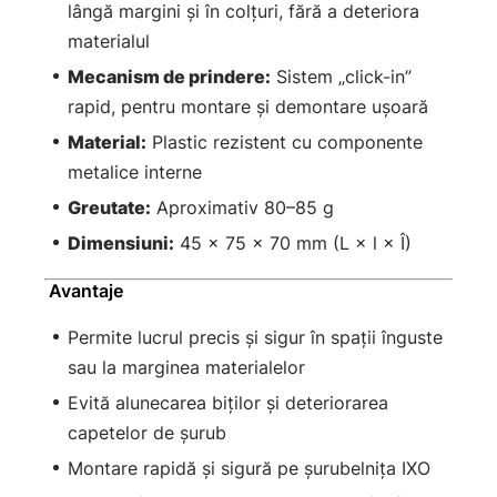
lângă margini și în colțuri, fără a deteriora
materialul
Mecanism de prindere:
Sistem „click-in”
rapid, pentru montare și demontare ușoară
Material:
Plastic rezistent cu componente
metalice interne
Greutate:
Aproximativ 80–85 g
Dimensiuni:
45 × 75 × 70 mm (L × l × Î)
Avantaje
Permite lucrul precis și sigur în spații înguste
sau la marginea materialelor
Evită alunecarea biților și deteriorarea
capetelor de șurub
Montare rapidă și sigură pe șurubelnița IXO