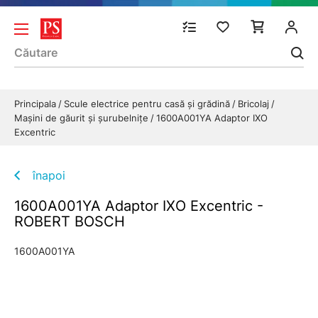
Principala
Scule electrice pentru casă și grădină
Bricolaj
Maşini de găurit şi şurubelniţe
1600A001YA Adaptor IXO
Excentric
înapoi
1600A001YA Adaptor IXO Excentric -
ROBERT BOSCH
1600A001YA