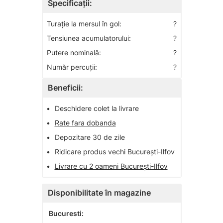
Specificații:
Turaţie la mersul în gol:
?
Tensiunea acumulatorului:
?
Putere nominală:
?
Număr percuţii:
?
Beneficii:
•
Deschidere colet la livrare
•
Rate fara dobanda
•
Depozitare 30 de zile
•
Ridicare produs vechi București-Ilfov
•
Livrare cu 2 oameni București-Ilfov
Disponibilitate în magazine
Bucuresti: