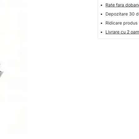
•
Rate fara doba
•
Depozitare 30 de
•
Ridicare produs 
•
Livrare cu 2 oam