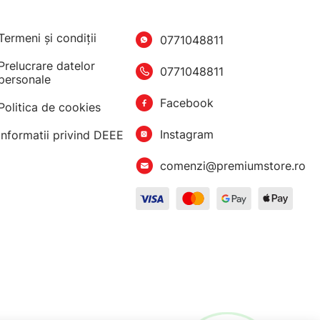
Termeni şi condiţii
0771048811
Prelucrare datelor
0771048811
personale
Facebook
Politica de cookies
Instagram
Informatii privind DEEE
comenzi@premiumstore.ro