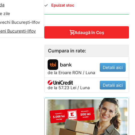
nda
Epuizat stoc
 zile
vechi București-Ilfov
eni București-Ilfov
Adaugă în Coş
Cumpara in rate:
Detalii aici
de la
Eroare
RON / Luna
Detalii aici
de la 57.23 Lei / Luna