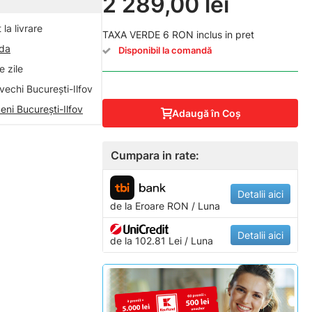
2 289,00 lei
la livrare
TAXA VERDE 6 RON inclus in pret
nda
Disponibil la comandă
 zile
vechi București-Ilfov
eni București-Ilfov
Adaugă în Coş
Cumpara in rate:
Detalii aici
de la
Eroare
RON / Luna
Detalii aici
de la 102.81 Lei / Luna