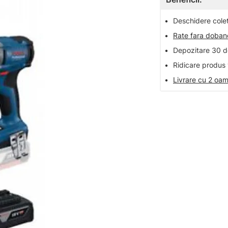
•
Deschidere colet 
•
Rate fara doba
•
Depozitare 30 de
•
Ridicare produs 
•
Livrare cu 2 oam