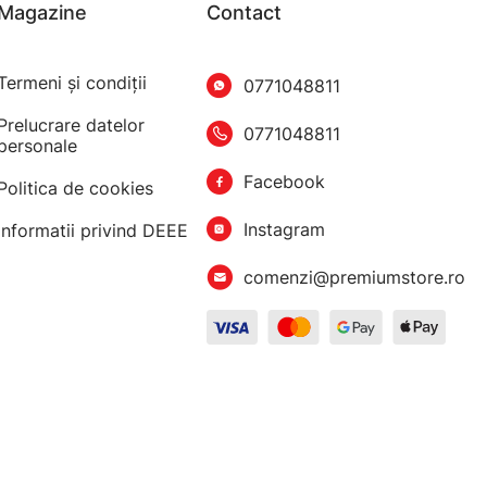
Magazine
Contact
Termeni şi condiţii
0771048811
Prelucrare datelor
0771048811
personale
Facebook
Politica de cookies
Instagram
Informatii privind DEEE
comenzi@premiumstore.ro