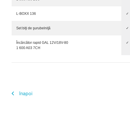
L-BOXX 136
✓
Set biţi de şurubelniţă
✓
Încărcător rapid GAL 12V/18V-80
✓
1 600 A03 7CH
înapoi