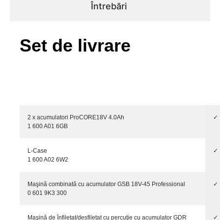
Întrebări
Set de livrare
2 x acumulatori ProCORE18V 4.0Ah
✓
1 600 A01 6GB
L-Case
✓
1 600 A02 6W2
Maşină combinată cu acumulator GSB 18V-45 Professional
✓
0 601 9K3 300
Maşină de înfiletat/desfiletat cu percuţie cu acumulator GDR
✓