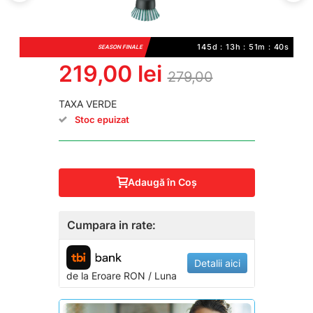
145d : 13h : 51m : 40s
SEASON FINALE
219,00 lei
279,00
TAXA VERDE
Stoc epuizat
Adaugă în Coş
Cumpara in rate:
Detalii aici
de la
Eroare
RON / Luna