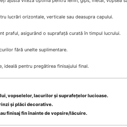
teți ajusta viteza optimă pentru lemn, gips, metal, vopsea sa
ru lucrări orizontale, verticale sau deasupra capului.
nt praful, asigurând o suprafață curată în timpul lucrului.
curilor fără unelte suplimentare.
 ideală pentru pregătirea finisajului final.
ui, vopselelor, lacurilor și suprafețelor lucioase.
grinzi și plăci decorative.
u finisaj fin înainte de vopsire/lăcuire.