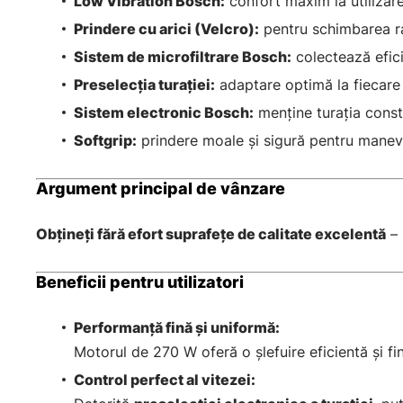
Low Vibration Bosch:
confort maxim la utilizare 
Prindere cu arici (Velcro):
pentru schimbarea ra
Sistem de microfiltrare Bosch:
colectează efici
Preselecția turației:
adaptare optimă la fiecare m
Sistem electronic Bosch:
menține turația const
Softgrip:
prindere moale și sigură pentru manevr
Argument principal de vânzare
Obțineți fără efort suprafețe de calitate excelentă
– 
Beneficii pentru utilizatori
Performanță fină și uniformă:
Motorul de 270 W oferă o șlefuire eficientă și f
Control perfect al vitezei: