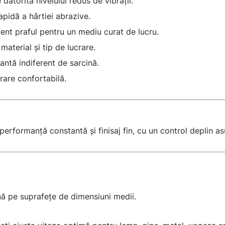
datorită nivelului redus de vibrații.
pidă a hârtiei abrazive.
ent praful pentru un mediu curat de lucru.
aterial și tip de lucrare.
antă indiferent de sarcină.
are confortabilă.
performanță constantă și finisaj fin, cu un control deplin asu
ină pe suprafețe de dimensiuni medii.