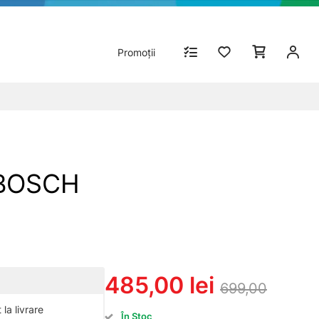
Promoții
 BOSCH
485,00 lei
699,00
la livrare
În Stoc