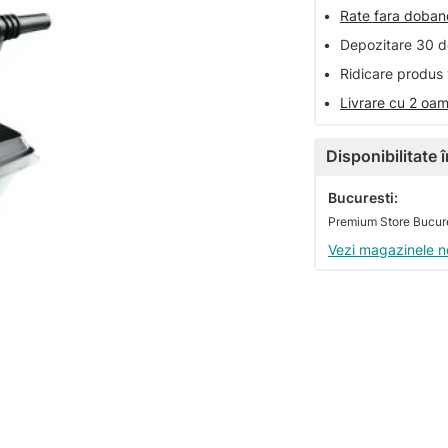
•
Rate fara doba
•
Depozitare 30 de
•
Ridicare produs 
•
Livrare cu 2 oam
Disponibilitate
Bucuresti:
Vezi magazinele n