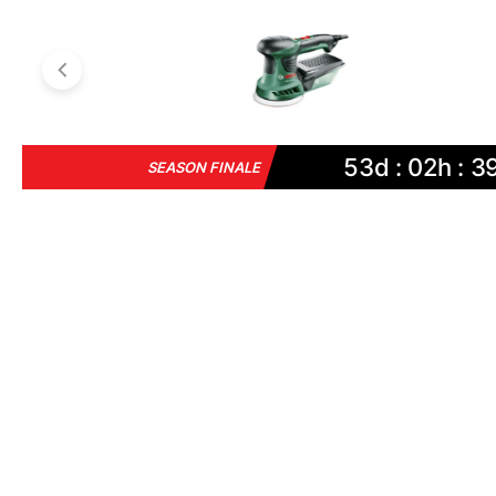
53d : 02h : 3
SEASON FINALE