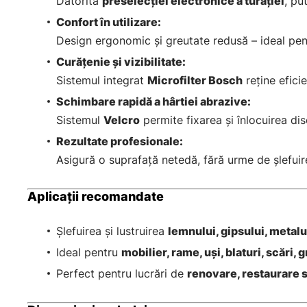
Datorită
preselecției electronice a turației
, pu
Confort în utilizare:
Design ergonomic și greutate redusă – ideal pent
Curățenie și vizibilitate:
Sistemul integrat
Microfilter Bosch
reține eficie
Schimbare rapidă a hârtiei abrazive:
Sistemul
Velcro
permite fixarea și înlocuirea dis
Rezultate profesionale:
Asigură o suprafață netedă, fără urme de șlefuire,
Aplicații recomandate
Șlefuirea și lustruirea
lemnului, gipsului, metalul
Ideal pentru
mobilier, rame, uși, blaturi, scări, 
Perfect pentru lucrări de
renovare, restaurare sa