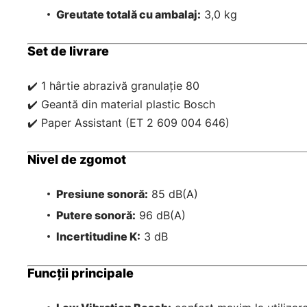
Greutate totală cu ambalaj:
3,0 kg
Set de livrare
✔️ 1 hârtie abrazivă granulație 80
✔️ Geantă din material plastic Bosch
✔️ Paper Assistant (ET 2 609 004 646)
Nivel de zgomot
Presiune sonoră:
85 dB(A)
Putere sonoră:
96 dB(A)
Incertitudine K:
3 dB
Funcții principale