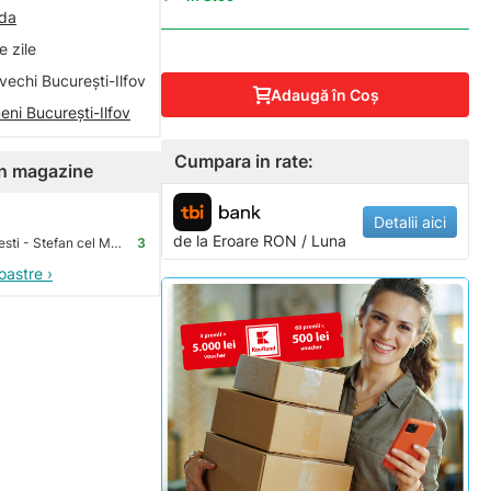
nda
 zile
vechi București-Ilfov
Adaugă în Coş
eni București-Ilfov
Cumpara in rate:
 în magazine
Detalii aici
de la
Eroare
RON / Luna
Premium Store Bucuresti - Stefan cel Mare
3
oastre ›