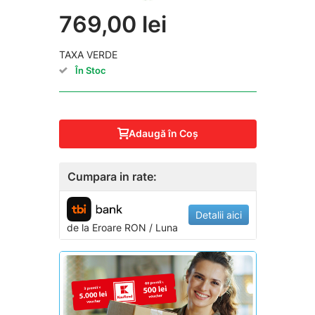
769,00 lei
TAXA VERDE
În Stoc
Adaugă în Coş
Cumpara in rate:
Detalii aici
de la
Eroare
RON / Luna