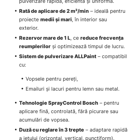
pulverizare rapidă, eficientă și uniformă.
Rată de aplicare de 2 m²/min
– ideală pentru
proiecte
medii și mari
, în interior sau
exterior.
Rezervor mare de 1 L
, ce
reduce frecvența
reumplerilor
și optimizează timpul de lucru.
Sistem de pulverizare ALLPaint
– compatibil
cu:
Vopsele pentru pereți,
Emailuri și lacuri pentru lemn sau metal.
Tehnologie SprayControl Bosch
– pentru
aplicare fină, controlată, fără picurare sau
acumulări de vopsea.
Duză cu reglare în 3 trepte
– adaptare rapidă
a jetului (orizontal, vertical, punctiform).