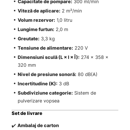
Capacitate de pompare:
300 ml/min
Viteză de aplicare:
2 m²/min
Volum rezervor:
1,0 litru
Lungime furtun:
2,0 m
Greutate:
3,3 kg
Tensiune de alimentare:
220 V
Dimensiuni sculă (L × l × Î):
274 × 358 ×
320 mm
Nivel de presiune sonoră:
80 dB(A)
Incertitudine (K):
3 dB
Subdiviziune categorie:
Sistem de
pulverizare vopsea
Set de livrare
✔️
Ambalaj de carton