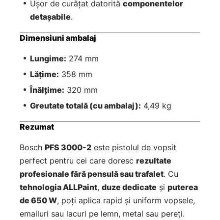
Ușor de curățat datorită
componentelor
detașabile
.
Dimensiuni ambalaj
Lungime:
274 mm
Lățime:
358 mm
Înălțime:
320 mm
Greutate totală (cu ambalaj):
4,49 kg
Rezumat
Bosch
PFS 3000-2
este pistolul de vopsit
perfect pentru cei care doresc
rezultate
profesionale fără pensulă sau trafalet
. Cu
tehnologia ALLPaint
,
duze dedicate
și
puterea
de 650 W
, poți aplica rapid și uniform vopsele,
emailuri sau lacuri pe lemn, metal sau pereți.