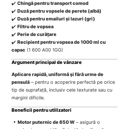
✔️
Chingă pentru transport comod
✔️
Duză pentru vopsele de perete (albă)
✔️
Duză pentru emailuri și lazuri (gri)
✔️
Filtru de vopsea
✔️
Perie de curățare
✔️
Recipient pentru vopsea de 1000 ml cu
capac
(1 600 A00 1GG)
Argument principal de vânzare
Aplicare rapidă, uniformă și fără urme de
pensulă
– pentru o acoperire perfectă pe orice
tip de suprafață, inclusiv cele texturate sau cu
margini dificile.
Beneficii pentru utilizatori
Motor puternic de 650 W
– asigură o