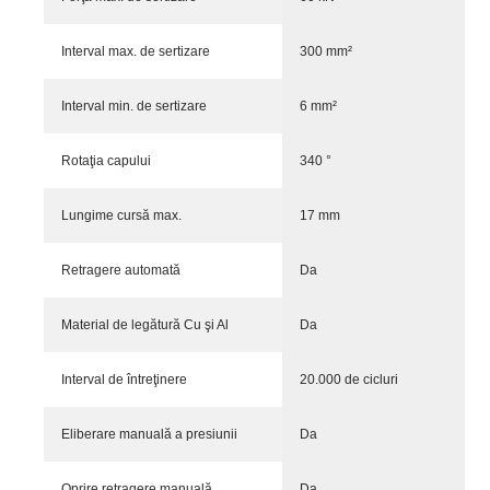
Interval max. de sertizare
300 mm²
Interval min. de sertizare
6 mm²
Rotaţia capului
340 °
Lungime cursă max.
17 mm
Retragere automată
Da
Material de legătură Cu şi Al
Da
Interval de întreţinere
20.000 de cicluri
Eliberare manuală a presiunii
Da
Oprire retragere manuală
Da