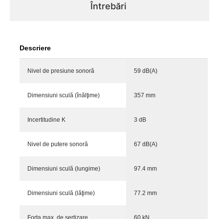
Întrebări
Descriere
Nivel de presiune sonoră
59 dB(A)
Dimensiuni sculă (înălţime)
357 mm
Incertitudine K
3 dB
Nivel de putere sonoră
67 dB(A)
Dimensiuni sculă (lungime)
97.4 mm
Dimensiuni sculă (lăţime)
77.2 mm
Forţa max. de sertizare
60 kN