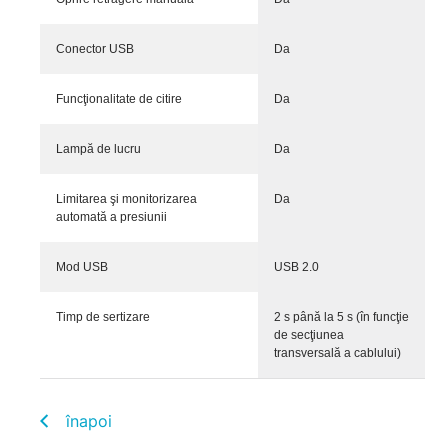
Conector USB
Da
Funcţionalitate de citire
Da
Lampă de lucru
Da
Limitarea şi monitorizarea
Da
automată a presiunii
Mod USB
USB 2.0
Timp de sertizare
2 s până la 5 s (în funcţie
de secţiunea
transversală a cablului)
înapoi