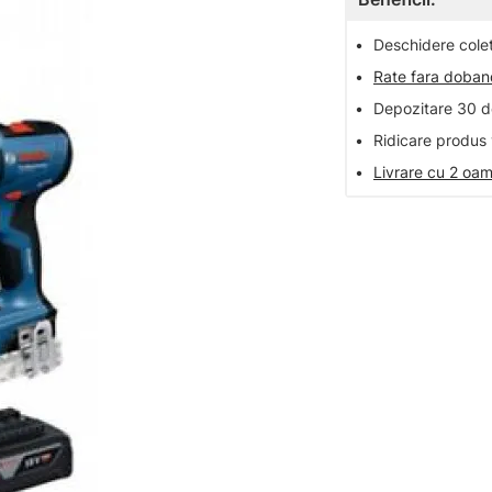
•
Deschidere colet 
•
Rate fara doba
•
Depozitare 30 de
•
Ridicare produs 
•
Livrare cu 2 oam