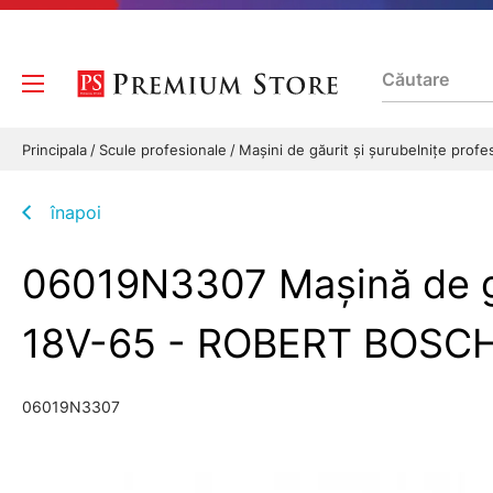
Principala
Scule profesionale
Mașini de găurit și șurubelnițe prof
înapoi
06019N3307 Maşină de gă
18V-65 - ROBERT BOSC
06019N3307