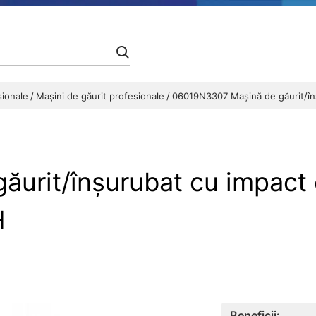
esionale
Maşini de găurit profesionale
06019N3307 Maşină de găurit/în
urit/înşurubat cu impact
H
Beneficii: