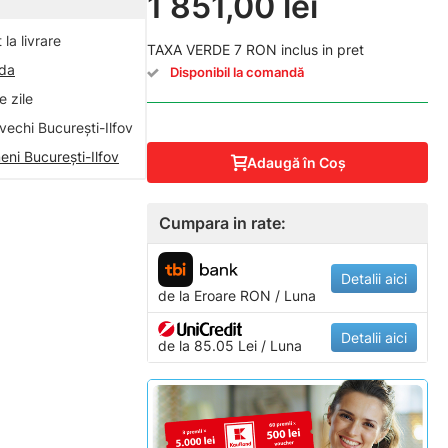
1 851,00 lei
la livrare
TAXA VERDE 7 RON inclus in pret
nda
Disponibil la comandă
 zile
vechi București-Ilfov
eni București-Ilfov
Adaugă în Coş
Cumpara in rate:
Detalii aici
de la
Eroare
RON / Luna
Detalii aici
de la 85.05 Lei / Luna