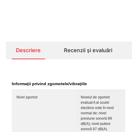
Descriere
Recenzii și evaluări
Informaţii privind zgomotele/vibraţiile
Nivel zgomot
Nivelul de zgomot
evaluat A al sculei
electrice este în mod
normal de: nivel
presiune sonoră 89
dB(A); nivel putere
sonoră 97 dB(A).