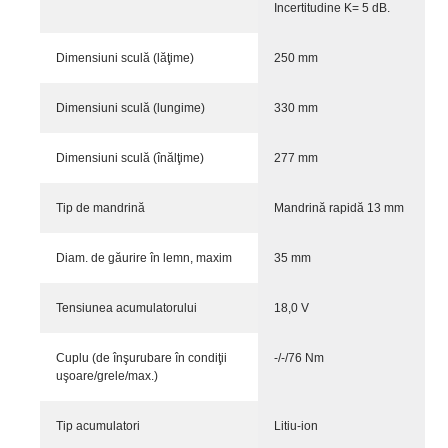
Incertitudine K= 5 dB.
Dimensiuni sculă (lăţime)
250 mm
Dimensiuni sculă (lungime)
330 mm
Dimensiuni sculă (înălţime)
277 mm
Tip de mandrină
Mandrină rapidă 13 mm
Diam. de găurire în lemn, maxim
35 mm
Tensiunea acumulatorului
18,0 V
Cuplu (de înşurubare în condiţii
-/-/76 Nm
uşoare/grele/max.)
Tip acumulatori
Litiu-ion