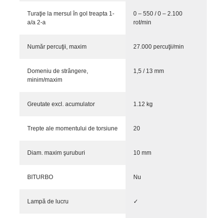
Turaţie la mersul în gol treapta 1-
0 – 550 / 0 – 2.100
a/a 2-a
rot/min
Număr percuţii, maxim
27.000 percuţii/min
Domeniu de strângere,
1,5 / 13 mm
minim/maxim
Greutate excl. acumulator
1.12 kg
Trepte ale momentului de torsiune
20
Diam. maxim şuruburi
10 mm
BITURBO
Nu
Lampă de lucru
✓