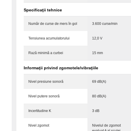
Specificaţii tehnice
Număr de curse de mers în gol
3.600 curse/min
Tensiunea acumulatorului
12,0 V
Rază minimă a curbei
15 mm
Informaţii privind zgomotele/vibraţiile
Nivel presiune sonoră
69 dB(A)
Nivel putere sonoră
80 dB(A)
Incertitudine K
3 dB
Nivel zgomot
Nivelul de zgomot
evaluat A al sculei