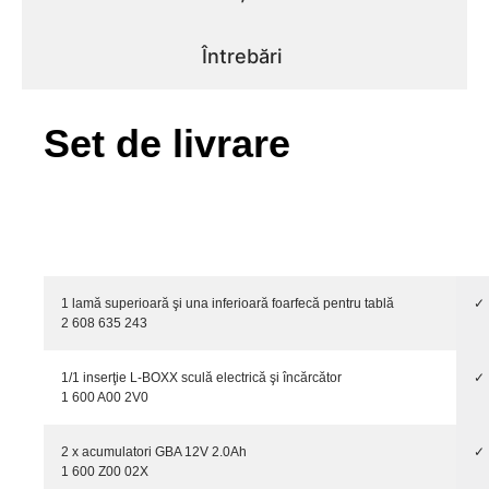
Întrebări
Set de livrare
1 lamă superioară şi una inferioară foarfecă pentru tablă
✓
2 608 635 243
1/1 inserţie L-BOXX sculă electrică şi încărcător
✓
1 600 A00 2V0
2 x acumulatori GBA 12V 2.0Ah
✓
1 600 Z00 02X