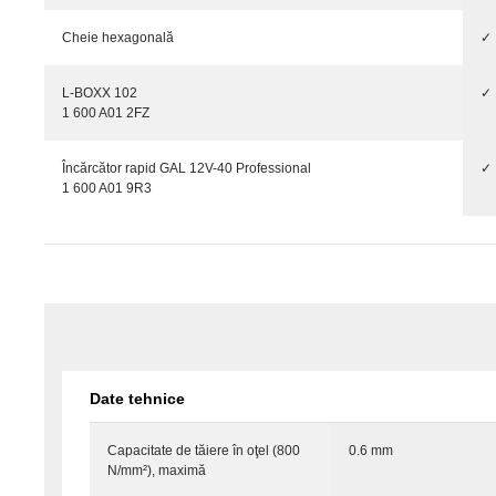
Cheie hexagonală
✓
L-BOXX 102
✓
1 600 A01 2FZ
Încărcător rapid GAL 12V-40 Professional
✓
1 600 A01 9R3
Date tehnice
Capacitate de tăiere în oţel (800
0.6 mm
N/mm²), maximă