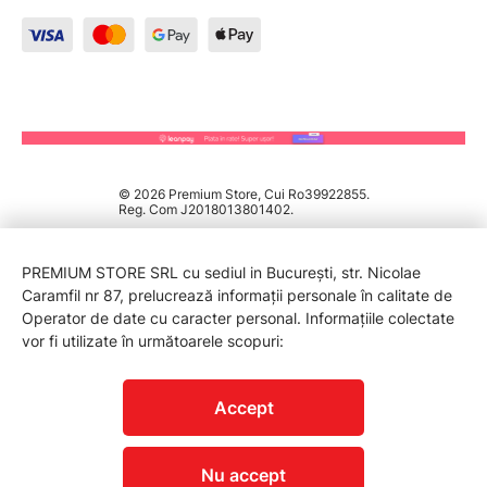
© 2026 Premium Store, Cui Ro39922855.
Reg. Com J2018013801402.
PREMIUM STORE SRL cu sediul in București, str. Nicolae
Caramfil nr 87, prelucrează informații personale în calitate de
Operator de date cu caracter personal. Informațiile colectate
vor fi utilizate în următoarele scopuri:
PROTECTIA CONSUMATORILOR - A.N.P.C.
Accept
Nu accept