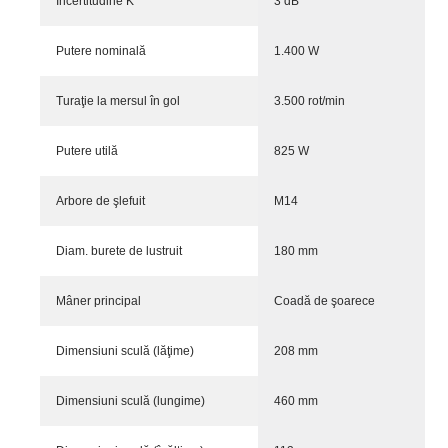
Incertitudine K
3 dB
Putere nominală
1.400 W
Turaţie la mersul în gol
3.500 rot/min
Putere utilă
825 W
Arbore de şlefuit
M14
Diam. burete de lustruit
180 mm
Mâner principal
Coadă de şoarece
Dimensiuni sculă (lăţime)
208 mm
Dimensiuni sculă (lungime)
460 mm