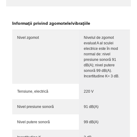
Informaţii privind zgomotele/vibraţiile
Nivel zgomot
Nivelul de zgomot
evaluat A al sculei
electrice este în mod
normal de: nivel
presiune sonoră 91
dB(A); nivel putere
sonoră 99 dB(A).
Incertitudine K= 3 dB.
Tensiune, electrică
220 V
Nivel presiune sonoră
91 dB(A)
Nivel putere sonoră
99 dB(A)