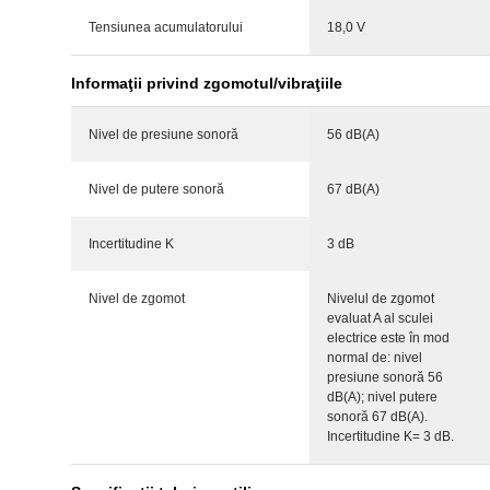
Tensiunea acumulatorului
18,0 V
Informaţii privind zgomotul/vibraţiile
Nivel de presiune sonoră
56 dB(A)
Nivel de putere sonoră
67 dB(A)
Incertitudine K
3 dB
Nivel de zgomot
Nivelul de zgomot
evaluat A al sculei
electrice este în mod
normal de: nivel
presiune sonoră 56
dB(A); nivel putere
sonoră 67 dB(A).
Incertitudine K= 3 dB.