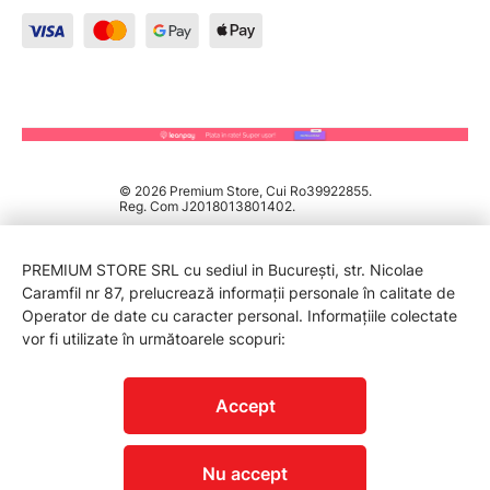
© 2026 Premium Store, Cui Ro39922855.
Reg. Com J2018013801402.
PREMIUM STORE SRL cu sediul in București, str. Nicolae
Caramfil nr 87, prelucrează informații personale în calitate de
Operator de date cu caracter personal. Informațiile colectate
vor fi utilizate în următoarele scopuri:
PROTECTIA CONSUMATORILOR - A.N.P.C.
Accept
Nu accept