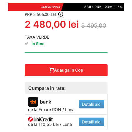
83d : 04h : 24m : 15s
SEASON FINALE
PRP 3 506,00 LEI
2 480,00 lei
3 499,00
TAXA VERDE
În Stoc
Adaugă în Coş
Cumpara in rate:
Detalii aici
de la
Eroare
RON / Luna
Detalii aici
de la 110.55 Lei / Luna