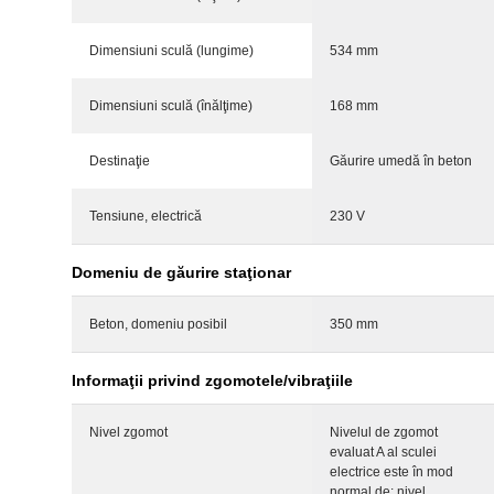
Dimensiuni sculă (lungime)
534 mm
Dimensiuni sculă (înălţime)
168 mm
Destinaţie
Găurire umedă în beton
Tensiune, electrică
230 V
Domeniu de găurire staţionar
Beton, domeniu posibil
350 mm
Informaţii privind zgomotele/vibraţiile
Nivel zgomot
Nivelul de zgomot
evaluat A al sculei
electrice este în mod
normal de: nivel