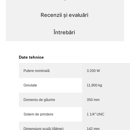
Recenzii și evaluări
Întrebări
Date tehnice
Putere nominală
3.200 W
Greutate
11,900 kg
Domeniu de găurire
350 mm
Sistem de prindere
1 1/4" UNC
Dimensiuni sculă (lăţime)
142 mm