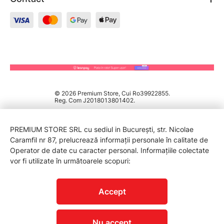
© 2026 Premium Store, Cui Ro39922855.
Reg. Com J2018013801402.
PREMIUM STORE SRL cu sediul in București, str. Nicolae
Caramfil nr 87, prelucrează informații personale în calitate de
Operator de date cu caracter personal. Informațiile colectate
vor fi utilizate în următoarele scopuri:
PROTECTIA CONSUMATORILOR - A.N.P.C.
Accept
Nu accept