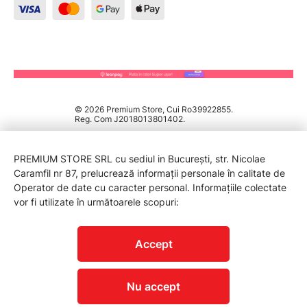
© 2026 Premium Store, Cui Ro39922855.
Reg. Com J2018013801402.
PREMIUM STORE SRL cu sediul in București, str. Nicolae
Caramfil nr 87, prelucrează informații personale în calitate de
Operator de date cu caracter personal. Informațiile colectate
vor fi utilizate în următoarele scopuri:
PROTECTIA CONSUMATORILOR - A.N.P.C.
Accept
Nu accept