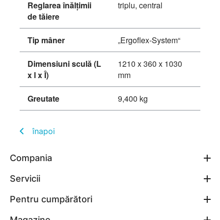
Reglarea înălţimii
triplu, central
de tăiere
Tip mâner
„Ergoflex-System“
Dimensiuni sculă (L
1210 x 360 x 1030
x l x Î)
mm
Greutate
9,400 kg
înapoi
Compania
Servicii
Pentru cumpărători
Magazine