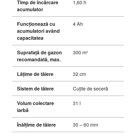
Timp de încărcare
1,60 h
acumulator
Funcţionează cu
4 Ah
acumulatori având
capacitatea
Suprafaţă de gazon
300 m²
recomandată, max.
Lăţime de tăiere
32 cm
Sistem de tăiere
Cuţite de seceră
Volum colectare
31 l
iarbă
Înălţime de tăiere
30 – 60 mm