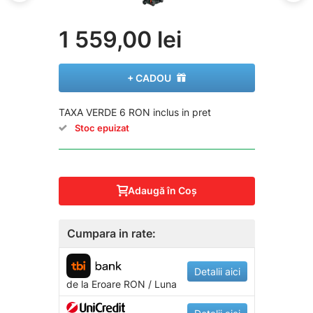
1 559,00 lei
+ CADOU
TAXA VERDE 6 RON inclus in pret
Stoc epuizat
Adaugă în Coş
Cumpara in rate:
Detalii aici
de la
Eroare
RON / Luna