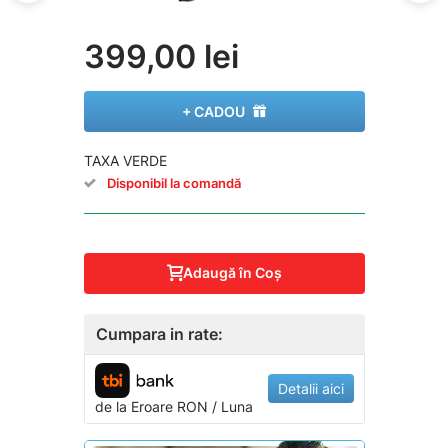
399,00 lei
+ CADOU
TAXA VERDE
Disponibil la comandă
Adaugă în Coş
Cumpara in rate:
Detalii aici
de la
Eroare
RON / Luna