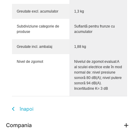
Greutate excl. acumulator
1,3 kg
Subdiviziune categorie de
Suflantă pentru frunze cu
produse
acumulator
Greutate incl. ambalaj
1,88 kg
Nivel de zgomot
Nivelul de zgomot evaluat A
al sculei electrice este în mod
normal de: nivel presiune
sonoră 80 dB(A); nivel putere
sonoră 94 dB(A).
Incertitudine K= 3 dB
înapoi
Compania