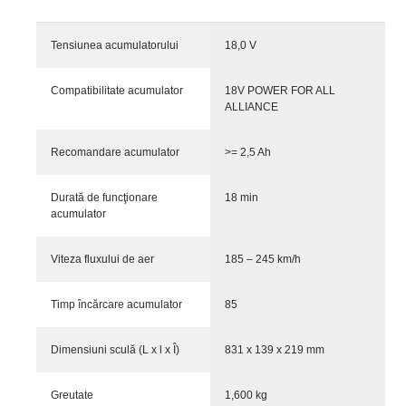
Tensiunea acumulatorului
18,0 V
Compatibilitate acumulator
18V POWER FOR ALL
ALLIANCE
Recomandare acumulator
>= 2,5 Ah
Durată de funcţionare
18 min
acumulator
Viteza fluxului de aer
185 – 245 km/h
Timp încărcare acumulator
85
Dimensiuni sculă (L x l x Î)
831 x 139 x 219 mm
Greutate
1,600 kg