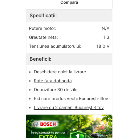
Compară
Specificații:
Putere motor:
N/A
Greutate neta:
1.3
Tensiunea acumulatorului:
18,0 V
Beneficii:
•
Deschidere colet la livrare
•
Rate fara dobanda
•
Depozitare 30 de zile
•
Ridicare produs vechi București-Ilfov
•
Livrare cu 2 oameni București-Ilfov