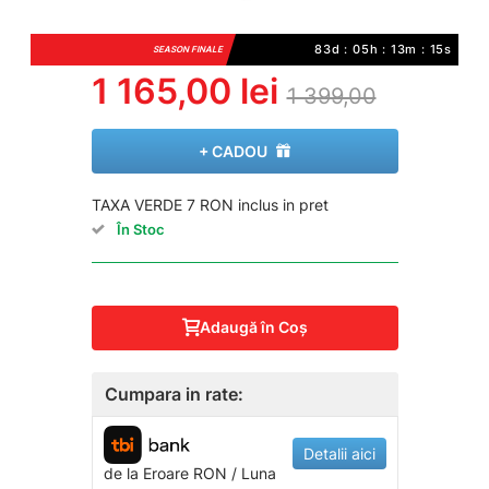
83d : 05h : 13m : 14s
SEASON FINALE
1 165,00 lei
1 399,00
+ CADOU
TAXA VERDE 7 RON inclus in pret
În Stoc
Adaugă în Coş
Cumpara in rate:
Detalii aici
de la
Eroare
RON / Luna