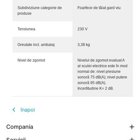
Subdiviziune categorie de
Foarfece de tăiat gard viu
produse
Tensiunea
230 V
Greutate incl. ambalaj
3,38 kg
Nivel de zgomot
Nivelul de zgomot evaluat A
al sculei electrice este în mod
normal de: nivel presiune
sonoră 75 dB(A); nivel putere
sonoră 95 dB(A).
Incertitudine K= 2 dB.
înapoi
Compania
Servicii