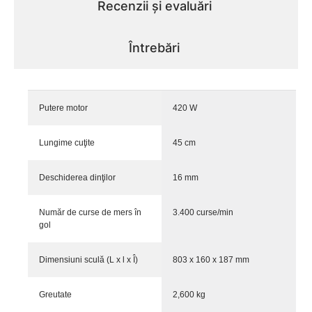
Recenzii și evaluări
Întrebări
Putere motor
420 W
Lungime cuţite
45 cm
Deschiderea dinţilor
16 mm
Număr de curse de mers în
3.400 curse/min
gol
Dimensiuni sculă (L x l x Î)
803 x 160 x 187 mm
Greutate
2,600 kg