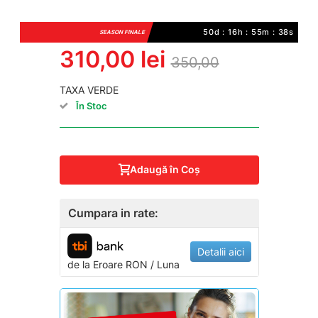
50d : 16h : 55m : 38s
SEASON FINALE
310,00 lei
350,00
TAXA VERDE
În Stoc
Adaugă în Coş
Cumpara in rate:
Detalii aici
de la
Eroare
RON / Luna