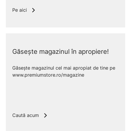
✅
Acumulatori
18V POWER FOR ALL
Pe aici
✅
Consumabile
Capse 53/55 & Cuie 48
✅
Reglaj
electronic percuție
Găsește magazinul în apropiere!
Răspuns Rapid:
Capsatoarele Bosch
prind ferm materialele subțiri pe structuri
Găsește magazinul cel mai apropiat de tine pe
dure. Sunt scule electrice și pe baterii
www.premiumstore.ro/magazine
extrem de precise. Folosesc capse cu
spate lat, dar și cuie. Au sisteme de
siguranță gândite inteligent
(Push+Release). Adaugi reglajul electronic
al forței de impact și obții scula ideală
Caută acum
pentru tapițerie, folii anticondens și
tâmplărie fină.