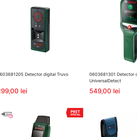
603681205 Detector digital Truvo
0603681301 Detector di
UniversalDetect
99,00 lei
549,00 lei