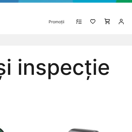
Promoții
şi inspecţie