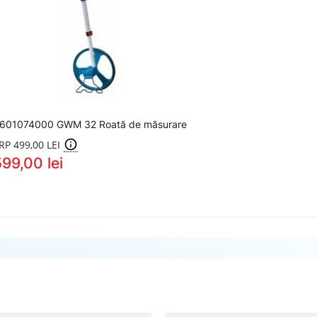
601074000 GWM 32 Roată de măsurare
RP 499,00 LEI
99,00 lei
entificarea Traseelor Ascunse ș