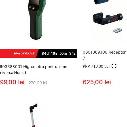
0601069J00 Receptor 
84d : 16h : 55m : 33s
SEASON FINALE
7
PRP 713,00 LEI
603688001 Higrometru pentru lemn
niversalHumid
99,00 lei
625,00 lei
279,00 lei