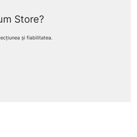
um Store?
cțiunea și fiabilitatea.
tic
✨ Tehnologie Dual Power (12V / AA)
lu trifazic? Sau ai spart o țeavă de apă ascunsă direct
Fix din aceste motive, Testarea Non-Distructivă (NDT)