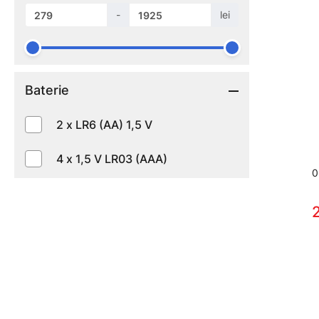
-
lei
Baterie
2 x LR6 (AA) 1,5 V
4 x 1,5 V LR03 (AAA)
0
2