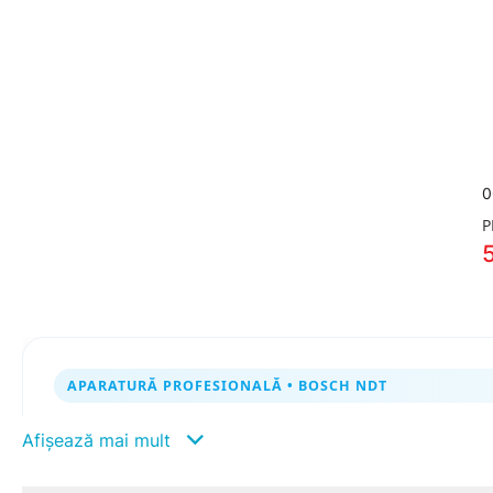
0
P
5
APARATURĂ PROFESIONALĂ • BOSCH NDT
Dispozitive BOSCH pentru Id
Afișează mai mult