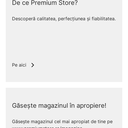
De ce Premium Store?
Pe scurt
: centrala electrică Bosch oferă
încălzire curată, control stabil al
temperaturii și instalare simplificată (fără
Descoperă calitatea, perfecțiunea și fiabilitatea.
coș), fiind ideală pentru spații unde gazul
nu este o opțiune ✨.
Instalare simplă
Fără evacuare gaze arse; conexiuni
Pe aici
hidraulice standard și, după caz, pompă +
vas integrate.
Confort termic precis
Modulare fină a puterii, control cu
Găsește magazinul în apropiere!
termostat ambiental / cronotermostat,
integrare cu încălzire în pardoseală.
Găsește magazinul cel mai apropiat de tine pe