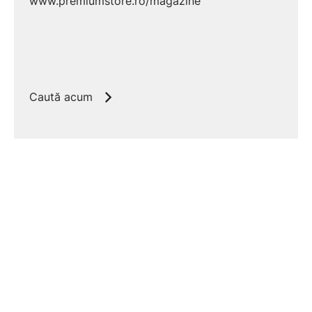
www.premiumstore.ro/magazine
Fiabilitate & siguranță
Protecții electronice, anti-îngheț, limitare
temperatură, autodiagnoză (după model).
Eficiență & cost de utilizare
Caută acum
✔ Randament ridicat; costul depinde
de tariful kWh și izolația locuinței.
✔ Ideală cu termostat programabil,
zone de încălzire și temperaturi reduse
pe tur.
Integrare ACM
✔ Pentru apă caldă menajeră folosește
un
boiler indirect
cu serpentină (după
caz).
✔ Prioritate ACM și recirculare posibile