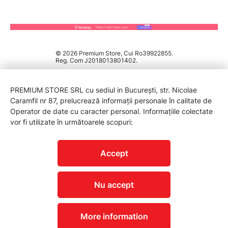
aerisitoare, vas expansiune (dacă nu e
integrat).
Control & automatizări
© 2026 Premium Store, Cui Ro39922855.
Termostat programabil, gateway Wi-Fi
Reg. Com J2018013801402.
(după model), zone de încălzire, senzor
exterior pentru curba climatică.
PREMIUM STORE SRL cu sediul in București, str. Nicolae
Caramfil nr 87, prelucrează informații personale în calitate de
ACM & accesorii
Operator de date cu caracter personal. Informațiile colectate
Ai nevoie de ACM? Prevezi boiler indirect +
vor fi utilizate în următoarele scopuri:
vană cu 3 căi și senzori aferenți.
PROTECTIA CONSUMATORILOR - A.N.P.C.
Accept
Pentru cine este ideal
Nu accept
✨ Apartamente/case fără gaz sau coș
✨ Spații secundare, birouri mici, cabane
More information