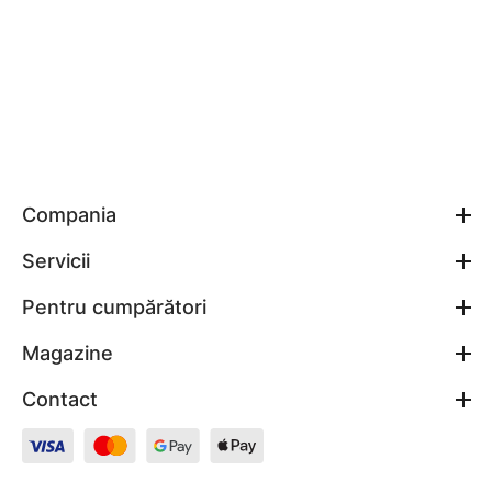
cu accesorii dedicate.
Cum alegi o centrală electrică Bosch
Puterea necesară
Estimativ:
50–100 W/m²
(izolație bună vs.
slabă). Pentru calcul exact, recomandat
bilanț termic.
Compania
Servicii
Alimentare electrică
Monofazat 230 V pentru puteri mici;
Pentru cumpărători
pentru 9–24 kW este, de regulă, necesar
Magazine
trifazat 400 V
și siguranțe adecvate.
Contact
Hidraulic & emisii
Compatibilă cu radiatoare/ IP; fără coș,
deci montaj flexibil. Prevede supape,