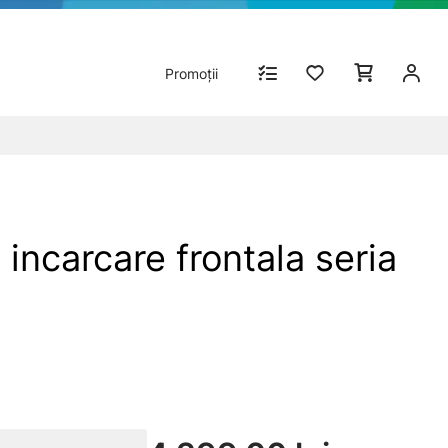
Promoții
ncarcare frontala seria