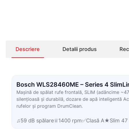
Descriere
Detalii produs
Rece
Bosch WLS28460ME – Series 4 SlimLine
Mașină de spălat rufe frontală, SLIM (adâncime ~4
silențioasă și durabilă, dozare de apă inteligentă 
rufelor și program DrumClean.
♫
✅
59 dB spălare
♕
1400 rpm
Clasă A
★
Slim 47