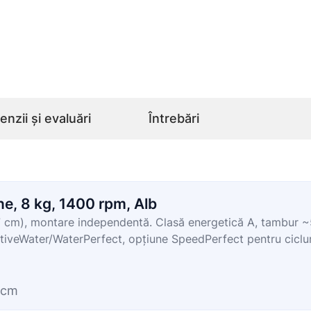
nzii și evaluări
Întrebări
, 8 kg, 1400 rpm, Alb
7 cm), montare independentă. Clasă energetică A, tambur ~5
ActiveWater/WaterPerfect, opțiune SpeedPerfect pentru ciclu
 cm