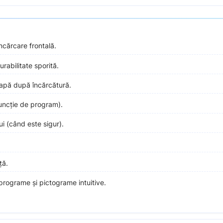
încărcare frontală.
urabilitate sporită.
apă după încărcătură.
funcție de program).
i (când este sigur).
ță.
programe și pictograme intuitive.