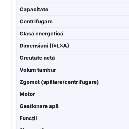
Capacitate
Centrifugare
Clasă energetică
Dimensiuni (Î×L×A)
Greutate netă
Volum tambur
Zgomot (spălare/centrifugare)
Motor
Gestionare apă
Funcții