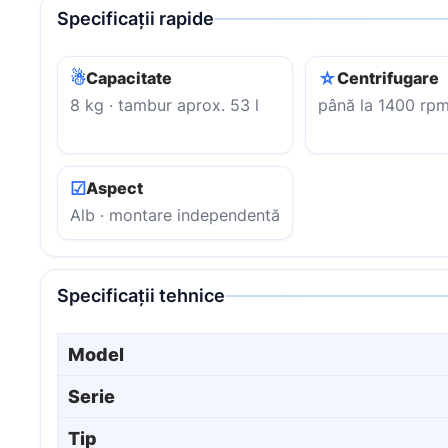
Specificații rapide
☃
☆
Capacitate
Centrifugare
8 kg · tambur aprox. 53 l
până la 1400 rp
☑
Aspect
Alb · montare independentă
Specificații tehnice
Model
Serie
Tip