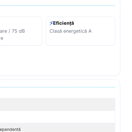
⚡
Eficiență
are / 75 dB
Clasă energetică A
re
ndependentă