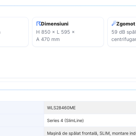
☈
☄
Dimensiuni
Zgomot
m
H 850 × L 595 ×
59 dB spăl
A 470 mm
centrifuga
WLS28460ME
Series 4 (SlimLine)
Mașină de spălat frontală, SLIM, montare i