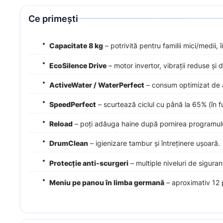
Ce primești
Capacitate 8 kg
– potrivită pentru familii mici/medii, 
EcoSilence Drive
– motor invertor, vibrații reduse și d
ActiveWater / WaterPerfect
– consum optimizat de 
SpeedPerfect
– scurtează ciclul cu până la 65% (în 
Reload
– poți adăuga haine după pornirea programulu
DrumClean
– igienizare tambur și întreținere ușoară.
Protecție anti-scurgeri
– multiple niveluri de siguran
Meniu pe panou în limba germană
– aproximativ 12 