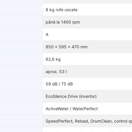
8 kg rufe uscate
până la 1400 rpm
A
850 × 595 × 470 mm
62,6 kg
aprox. 53 l
59 dB / 75 dB
EcoSilence Drive (invertor)
ActiveWater / WaterPerfect
SpeedPerfect, Reload, DrumClean, control 