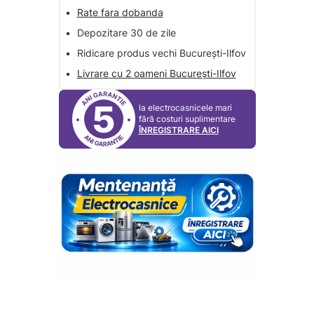
•
Rate fara dobanda
•
Depozitare 30 de zile
•
Ridicare produs vechi București-Ilfov
•
Livrare cu 2 oameni București-Ilfov
5
la electrocasnicele mari
fără costuri suplimentare
ÎNREGISTRARE AICI