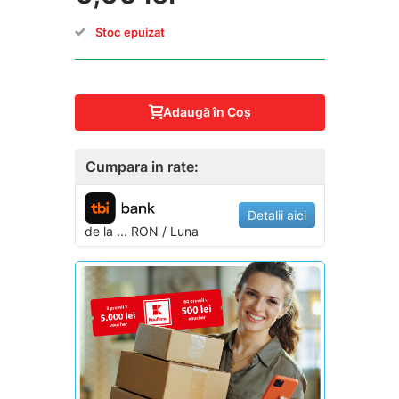
Stoc epuizat
Adaugă în Coş
Cumpara in rate:
Detalii aici
de la
...
RON / Luna